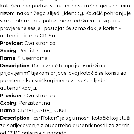
kolačića ima prefiks s dugim, nasumično generiranim
nizom, nakon čega slijedi _identity. Kolačić pohranjuje
samo informacije potrebne za održavanje sigurne,
provjerene sesije i postojat će samo dok je korisnik
autentificiran u CMSu.
Provider
: Ova stranica
Expiry
: Perzistentna
Name
: *_username
Description
: Ako označite opciju "Zadrži me
prijavljenim" tijekom prijave, ovaj kolačić se koristi za
pamćenje korisničkog imena za vašu sljedeću
autentifikaciju.
Provider
: Ova stranica
Expiry
: Perzistentna
Name
: CRAFT_CSRF_TOKEN
Description
: "csrfToken" je sigurnosni kolačić koji služi
za spriječavanje zloupotreba autentičnosti i za zaštitu
od CSRF hakerskih napada.