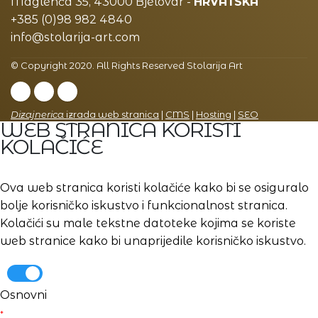
Maglenča 35, 43000 Bjelovar -
HRVATSKA
+385 (0)98 982 4840
info@stolarija-art.com
© Copyright 2020. All Rights Reserved Stolarija Art
Dizajnerica
izrada web stranica
|
CMS
|
Hosting
|
SEO
WEB STRANICA KORISTI
KOLAČIĆE
Ova web stranica koristi kolačiće kako bi se osiguralo
bolje korisničko iskustvo i funkcionalnost stranica.
Kolačići su male tekstne datoteke kojima se koriste
web stranice kako bi unaprijedile korisničko iskustvo.
Osnovni
*