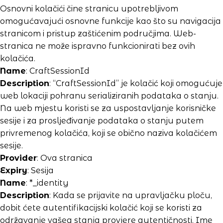
Osnovni kolačići čine stranicu upotrebljivom
omogućavajući osnovne funkcije kao što su navigacija
stranicom i pristup zaštićenim područjima. Web-
stranica ne može ispravno funkcionirati bez ovih
kolačića.
Name
: CraftSessionId
Description
: “CraftSessionId” je kolačić koji omogućuje
web lokaciji pohranu serializiranih podataka o stanju.
Na web mjestu koristi se za uspostavljanje korisničke
sesije i za prosljeđivanje podataka o stanju putem
privremenog kolačića, koji se obično naziva kolačićem
sesije.
Provider
: Ova stranica
Expiry
: Sesija
Name
: *_identity
Description
: Kada se prijavite na upravljačku ploču,
dobit ćete autentifikacijski kolačić koji se koristi za
održavanje vašeg stanja provjere autentičnosti. Ime