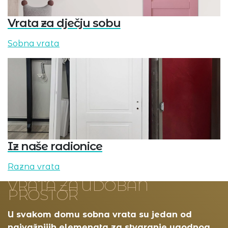
Vrata za dječju sobu
Sobna vrata
Iz naše radionice
Razna vrata
VRATA ZA UDOBAN
PROSTOR
U svakom domu sobna vrata su jedan od
najvažnijih elemenata za stvaranje ugodnog