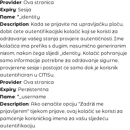
Provider
: Ova stranica
Expiry
: Sesija
Name
: *_identity
Description
: Kada se prijavite na upravljačku ploču,
dobit ćete autentifikacijski kolačić koji se koristi za
održavanje vašeg stanja provjere autentičnosti. Ime
kolačića ima prefiks s dugim, nasumično generiranim
nizom, nakon čega slijedi _identity. Kolačić pohranjuje
samo informacije potrebne za održavanje sigurne,
provjerene sesije i postojat će samo dok je korisnik
autentificiran u CMSu.
Provider
: Ova stranica
Expiry
: Perzistentna
Name
: *_username
Description
: Ako označite opciju "Zadrži me
prijavljenim" tijekom prijave, ovaj kolačić se koristi za
pamćenje korisničkog imena za vašu sljedeću
autentifikaciju.