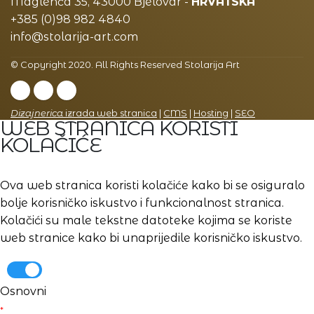
Maglenča 35, 43000 Bjelovar -
HRVATSKA
+385 (0)98 982 4840
info@stolarija-art.com
© Copyright 2020. All Rights Reserved Stolarija Art
Dizajnerica
izrada web stranica
|
CMS
|
Hosting
|
SEO
WEB STRANICA KORISTI
KOLAČIĆE
Ova web stranica koristi kolačiće kako bi se osiguralo
bolje korisničko iskustvo i funkcionalnost stranica.
Kolačići su male tekstne datoteke kojima se koriste
web stranice kako bi unaprijedile korisničko iskustvo.
Osnovni
*