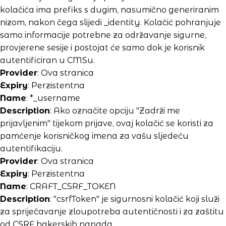
kolačića ima prefiks s dugim, nasumično generiranim
nizom, nakon čega slijedi _identity. Kolačić pohranjuje
samo informacije potrebne za održavanje sigurne,
provjerene sesije i postojat će samo dok je korisnik
autentificiran u CMSu.
Provider
: Ova stranica
Expiry
: Perzistentna
Name
: *_username
Description
: Ako označite opciju "Zadrži me
prijavljenim" tijekom prijave, ovaj kolačić se koristi za
pamćenje korisničkog imena za vašu sljedeću
autentifikaciju.
Provider
: Ova stranica
Expiry
: Perzistentna
Name
: CRAFT_CSRF_TOKEN
Description
: "csrfToken" je sigurnosni kolačić koji služi
za spriječavanje zloupotreba autentičnosti i za zaštitu
od CSRF hakerskih napada.