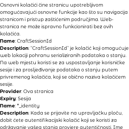
Osnovni kolačići čine stranicu upotrebljivom
omogućavajući osnovne funkcije kao što su navigacija
stranicom i pristup zaštićenim područjima. Web-
stranica ne može ispravno funkcionirati bez ovih
kolačića.
Name
: CraftSessionId
Description
: “CraftSessionId” je kolačić koji omogućuje
web lokaciji pohranu serializiranih podataka o stanju.
Na web mjestu koristi se za uspostavljanje korisničke
sesije i za prosljeđivanje podataka o stanju putem
privremenog kolačića, koji se obično naziva kolačićem
sesije.
Provider
: Ova stranica
Expiry
: Sesija
Name
: *_identity
Description
: Kada se prijavite na upravljačku ploču,
dobit ćete autentifikacijski kolačić koji se koristi za
održavanje vašeg stanja provjere autentičnosti. Ime