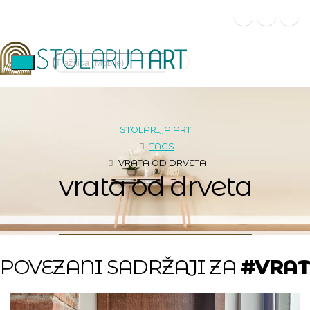
STOLARIJA ART
TAGS
VRATA OD DRVETA
vrata od drveta
POVEZANI SADRŽAJI ZA
#VRAT