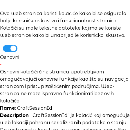
Ova web stranica koristi kolačiće kako bi se osiguralo
bolje korisničko iskustvo i funkcionalnost stranica.
Kolačići su male tekstne datoteke kojima se koriste
web stranice kako bi unaprijedile korisničko iskustvo.
Osnovni
*
Osnovni kolačići čine stranicu upotrebljivom
omogućavajući osnovne funkcije kao što su navigacija
stranicom i pristup zaštićenim područjima. Web-
stranica ne može ispravno funkcionirati bez ovih
kolačića.
Name
: CraftSessionId
Description
: “CraftSessionId” je kolačić koji omogućuje
web lokaciji pohranu serializiranih podataka o stanju.
Na web mjestu koristi se za uspostavljanje korisničke