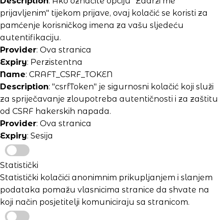
Description
: Ako označite opciju "Zadrži me
prijavljenim" tijekom prijave, ovaj kolačić se koristi za
pamćenje korisničkog imena za vašu sljedeću
autentifikaciju.
Provider
: Ova stranica
Expiry
: Perzistentna
Name
: CRAFT_CSRF_TOKEN
Description
: "csrfToken" je sigurnosni kolačić koji služi
za spriječavanje zloupotreba autentičnosti i za zaštitu
od CSRF hakerskih napada.
Provider
: Ova stranica
Expiry
: Sesija
Statistički
Statistički kolačići anonimnim prikupljanjem i slanjem
podataka pomažu vlasnicima stranice da shvate na
koji način posjetitelji komuniciraju sa stranicom.