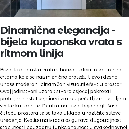
Dinamična elegancija -
bijela kupaonska vrata s
ritmom linija
Bijela kupaonska vrata s horizontalnim rezbarenim
crtama koje se naizmjenično protežu lijevo i desno
unose moderan i dinamičan vizualni efekt u prostor.
Ovaj jedinstveni uzorak stvara osjećaj pokreta i
profinjene estetike, čineći vrata upečatljivim detaljem
svake kupaonice. Neutralna bijela boja naglašava
čistoću prostora te se lako uklapa u različite stilove
uređenja. Kvalitetna izrada osigurava dugotrajnost,
stabilnost i pouzdanu funkcionalnost u svakodnevnoj