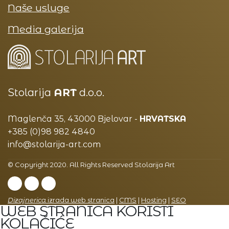
Naše usluge
Media galerija
Stolarija
ART
d.o.o.
Maglenča 35, 43000 Bjelovar -
HRVATSKA
+385 (0)98 982 4840
info@stolarija-art.com
© Copyright 2020. All Rights Reserved Stolarija Art
Dizajnerica
izrada web stranica
|
CMS
|
Hosting
|
SEO
WEB STRANICA KORISTI
KOLAČIĆE