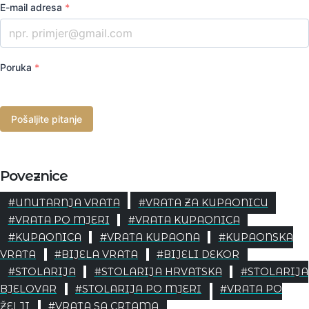
E-mail adresa
*
Poruka
*
Pošaljite pitanje
Poveznice
#UNUTARNJA VRATA
#VRATA ZA KUPAONICU
#VRATA PO MJERI
#VRATA KUPAONICA
#KUPAONICA
#VRATA KUPAONA
#KUPAONSKA
VRATA
#BIJELA VRATA
#BIJELI DEKOR
#STOLARIJA
#STOLARIJA HRVATSKA
#STOLARIJA
BJELOVAR
#STOLARIJA PO MJERI
#VRATA PO
ŽELJI
#VRATA SA CRTAMA