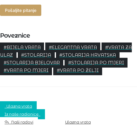
Pošaljite pitanje
Poveznice
#BIJELA VRATA
#ELEGANTNA VRATA
#VRATA ZA
ULAZ
#STOLARIJA
#STOLARIJA HRVATSKA
#STOLARIJA BJELOVAR
#STOLARIJA PO MJERI
#VRATA PO MJERI
#VRATA PO ŽELJI
Ulazna vrata
Iz naše radionice
Naši radovi
Ulazna vrata