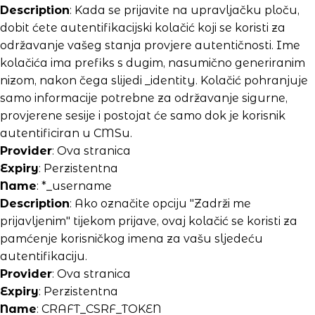
Description
: Kada se prijavite na upravljačku ploču,
dobit ćete autentifikacijski kolačić koji se koristi za
održavanje vašeg stanja provjere autentičnosti. Ime
kolačića ima prefiks s dugim, nasumično generiranim
nizom, nakon čega slijedi _identity. Kolačić pohranjuje
samo informacije potrebne za održavanje sigurne,
provjerene sesije i postojat će samo dok je korisnik
autentificiran u CMSu.
Provider
: Ova stranica
Expiry
: Perzistentna
Name
: *_username
Description
: Ako označite opciju "Zadrži me
prijavljenim" tijekom prijave, ovaj kolačić se koristi za
pamćenje korisničkog imena za vašu sljedeću
autentifikaciju.
Provider
: Ova stranica
Expiry
: Perzistentna
Name
: CRAFT_CSRF_TOKEN